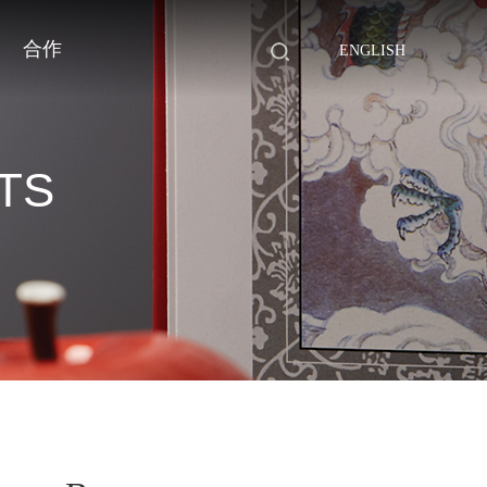
合作
ENGLISH
TS