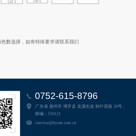
颜色数选择，如有特殊要求请联系我们
0752-615-8796
广东省 惠州市 博罗县 龙溪街道 秋叶原路 28号，
邮编：516121
cservice@byrne.com.cn