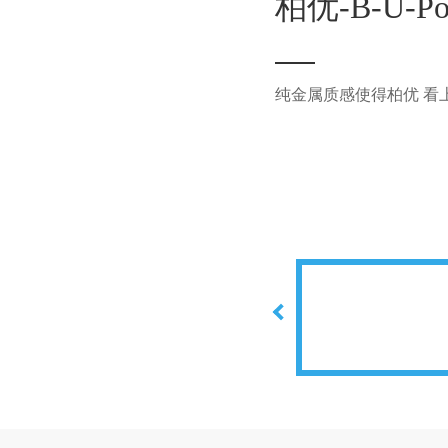
柏优-B-U-Po
纯金属质感使得柏优 看